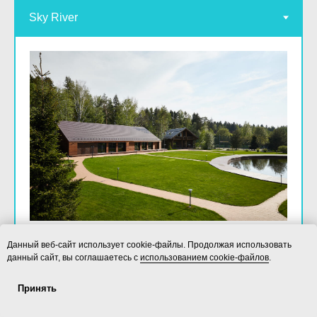
Sky River
Данный веб-сайт использует cookie-файлы. Продолжая использовать
данный сайт, вы соглашаетесь с
использованием cookie-файлов
.
Адрес:
Принять
Московская область, Мытищинский район,
Услуги
ecoLOFT 2.0
Площадки
Контакты
посёлок Новоалександрово, улица