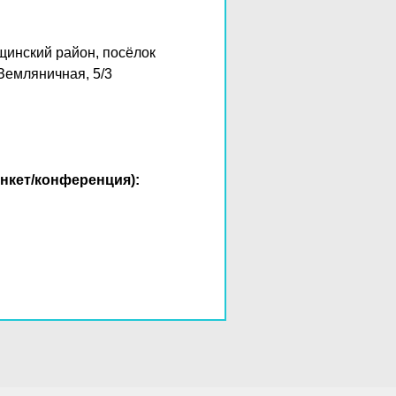
щинский район, посёлок
Земляничная, 5/3
нкет/конференция):