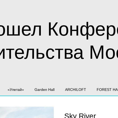
ошел Конфер
ительства Мо
«Улетай»
Garden Hall
ARCHILOFT
FOREST HA
Sky River