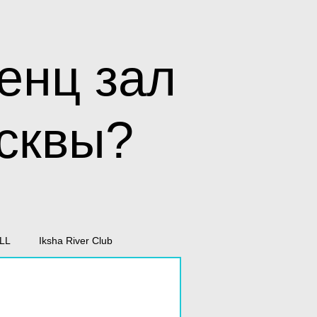
енц зал
сквы?
LL
Iksha River Club