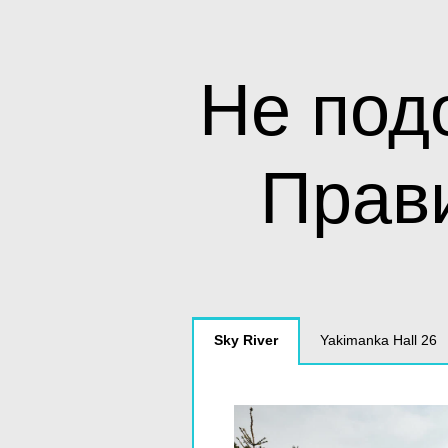
Не под
Прав
Sky River
Yakimanka Hall 26