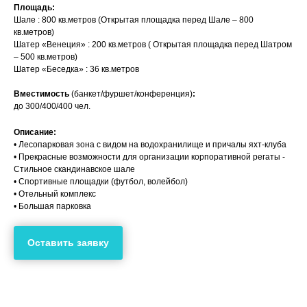
Площадь:
Шале : 800 кв.метров (Открытая площадка перед Шале – 800
кв.метров)
Шатер «Венеция» : 200 кв.метров ( Открытая площадка перед Шатром
– 500 кв.метров)
Шатер «Беседка» : 36 кв.метров
Вместимость
(банкет/фуршет/конференция)
:
до 300/400/400 чел.
Описание:
• Лесопарковая зона с видом на водохранилище и причалы яхт-клуба
• Прекрасные возможности для организации корпоративной регаты -
Стильное скандинавское шале
• Спортивные площадки (футбол, волейбол)
• Отельный комплекс
• Большая парковка
Оставить заявку