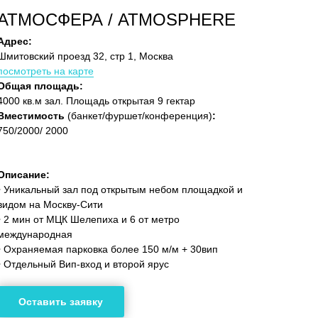
АТМОСФЕРА / ATMOSPHERE
Адрес:
Шмитовский проезд 32, стр 1, Москва
посмотреть на карте
Общая площадь:
4000 кв.м зал. Площадь открытая 9 гектар
Вместимость
(банкет/фуршет/конференция)
:
750/2000/ 2000
Описание:
• Уникальный зал под открытым небом площадкой и
видом на Москву-Сити
• 2 мин от МЦК Шелепиха и 6 от метро
международная
• Охраняемая парковка более 150 м/м + 30вип
• Отдельный Вип-вход и второй ярус
Оставить заявку