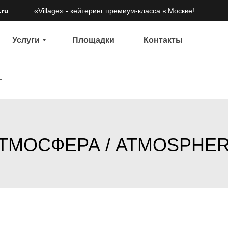
.ru
«Village» - кейтеринг премиум-класса в Москве!
Площадки
Услуги
Контакты
Услуги
Площадки
Контакты
E
ТМОСФЕРА / ATMOSPHE