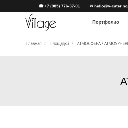
☎ +7 (985) 776-37-01
✉ hello@v-catering
Портфолио
Портфолио
Главная
/
Площадки
/
АТМОСФЕРА / ATMOSPHER
А